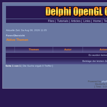
Files
|
Tutorials
|
Articles
|
Links
|
Home
|
T
Aktuelle Zeit: Sa Aug 08, 2026 11:05
Foren-Übersicht
Aktive Themen
Themen
Autor
Antwo
Es wurden kein
Beiträge der letzten Z
Seite
1
von
1
[ Die Suche ergab 0 Treffer ]
Powered by
php
Deutsche 
[ Time : 0.