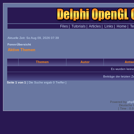
Files
|
Tutorials
|
Articles
|
Links
|
Home
|
T
Aktuelle Zeit: So Aug 09, 2026 07:39
Foren-Übersicht
Aktive Themen
Themen
Autor
Antwo
Es wurden kein
Beiträge der letzten Z
Seite
1
von
1
[ Die Suche ergab 0 Treffer ]
Powered by
php
Deutsche 
[ Time : 0.