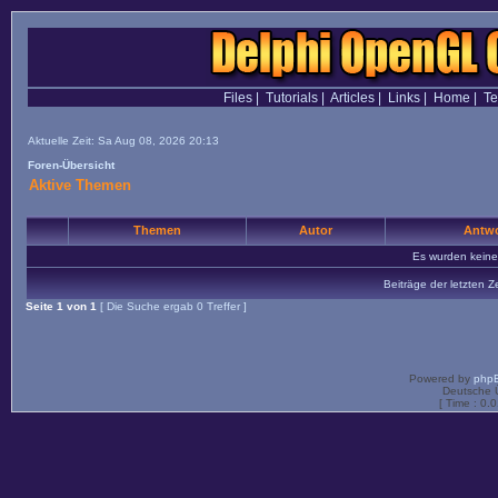
Files
|
Tutorials
|
Articles
|
Links
|
Home
|
T
Aktuelle Zeit: Sa Aug 08, 2026 20:13
Foren-Übersicht
Aktive Themen
Themen
Autor
Antwo
Es wurden kein
Beiträge der letzten Z
Seite
1
von
1
[ Die Suche ergab 0 Treffer ]
Powered by
php
Deutsche 
[ Time : 0.