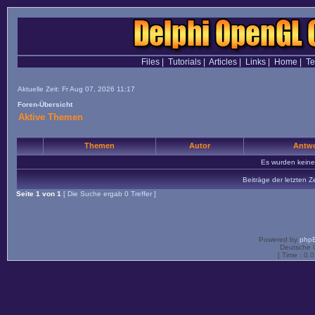
Files
|
Tutorials
|
Articles
|
Links
|
Home
|
T
Aktuelle Zeit: Fr Aug 07, 2026 11:17
Foren-Übersicht
Aktive Themen
Themen
Autor
Antwo
Es wurden kein
Beiträge der letzten Z
Seite
1
von
1
[ Die Suche ergab 0 Treffer ]
Powered by
php
Deutsche 
[ Time : 0.