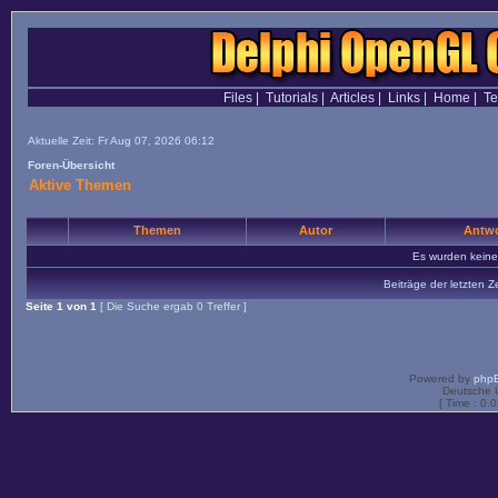
Files
|
Tutorials
|
Articles
|
Links
|
Home
|
T
Aktuelle Zeit: Fr Aug 07, 2026 06:12
Foren-Übersicht
Aktive Themen
Themen
Autor
Antwo
Es wurden kein
Beiträge der letzten Z
Seite
1
von
1
[ Die Suche ergab 0 Treffer ]
Powered by
php
Deutsche 
[ Time : 0.