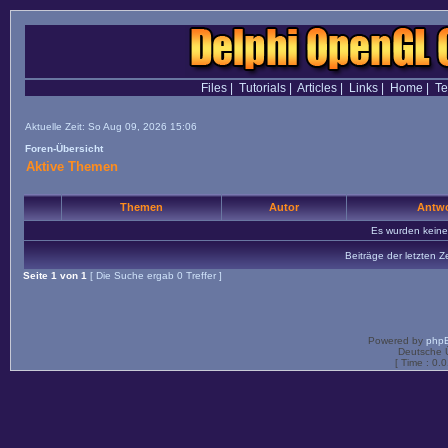
Files
|
Tutorials
|
Articles
|
Links
|
Home
|
T
Aktuelle Zeit: So Aug 09, 2026 15:06
Foren-Übersicht
Aktive Themen
Themen
Autor
Antwo
Es wurden kein
Beiträge der letzten Z
Seite
1
von
1
[ Die Suche ergab 0 Treffer ]
Powered by
php
Deutsche 
[ Time : 0.