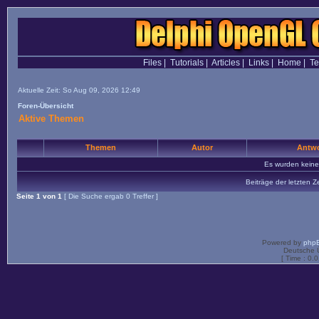
Files
|
Tutorials
|
Articles
|
Links
|
Home
|
T
Aktuelle Zeit: So Aug 09, 2026 12:49
Foren-Übersicht
Aktive Themen
Themen
Autor
Antwo
Es wurden kein
Beiträge der letzten Z
Seite
1
von
1
[ Die Suche ergab 0 Treffer ]
Powered by
php
Deutsche 
[ Time : 0.