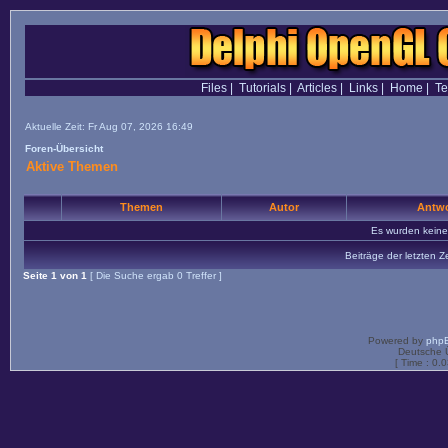
Files
|
Tutorials
|
Articles
|
Links
|
Home
|
T
Aktuelle Zeit: Fr Aug 07, 2026 16:49
Foren-Übersicht
Aktive Themen
Themen
Autor
Antwo
Es wurden kein
Beiträge der letzten Z
Seite
1
von
1
[ Die Suche ergab 0 Treffer ]
Powered by
php
Deutsche 
[ Time : 0.