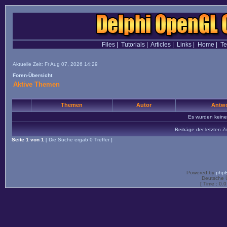
Files
|
Tutorials
|
Articles
|
Links
|
Home
|
T
Aktuelle Zeit: Fr Aug 07, 2026 14:29
Foren-Übersicht
Aktive Themen
Themen
Autor
Antwo
Es wurden kein
Beiträge der letzten Z
Seite
1
von
1
[ Die Suche ergab 0 Treffer ]
Powered by
php
Deutsche 
[ Time : 0.