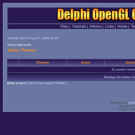
Files
|
Tutorials
|
Articles
|
Links
|
Home
|
T
Aktuelle Zeit: Fr Aug 07, 2026 08:36
Foren-Übersicht
Aktive Themen
Themen
Autor
Antwo
Es wurden kein
Beiträge der letzten Z
Seite
1
von
1
[ Die Suche ergab 0 Treffer ]
Powered by
php
Deutsche 
[ Time : 0.