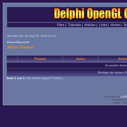
Files
|
Tutorials
|
Articles
|
Links
|
Home
|
T
Aktuelle Zeit: So Aug 09, 2026 10:19
Foren-Übersicht
Aktive Themen
Themen
Autor
Antwo
Es wurden kein
Beiträge der letzten Z
Seite
1
von
1
[ Die Suche ergab 0 Treffer ]
Powered by
php
Deutsche 
[ Time : 0.