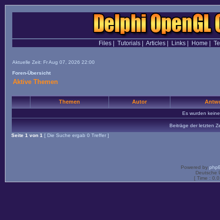
Files
|
Tutorials
|
Articles
|
Links
|
Home
|
T
Aktuelle Zeit: Fr Aug 07, 2026 22:00
Foren-Übersicht
Aktive Themen
Themen
Autor
Antwo
Es wurden kein
Beiträge der letzten Z
Seite
1
von
1
[ Die Suche ergab 0 Treffer ]
Powered by
php
Deutsche 
[ Time : 0.