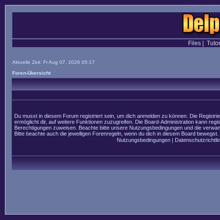
Files
|
Tutor
Aktuelle Zeit: Fr Aug 07, 2026 05:17
Foren-Übersicht
Du musst in diesem Forum registriert sein, um dich anmelden zu können. Die Registrier
ermöglicht dir, auf weitere Funktionen zuzugreifen. Die Board-Administration kann regi
Berechtigungen zuweisen. Beachte bitte unsere Nutzungsbedingungen und die verwandt
Bitte beachte auch die jeweiligen Forenregeln, wenn du dich in diesem Board bewegst.
Nutzungsbedingungen
|
Datenschutzrichtlin