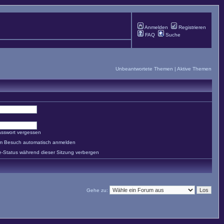
Anmelden
Registrieren
FAQ
Suche
Unbeantwortete Themen
|
Aktive Themen
asswort vergessen
em Besuch automatisch anmelden
e-Status während dieser Sitzung verbergen
Gehe zu: