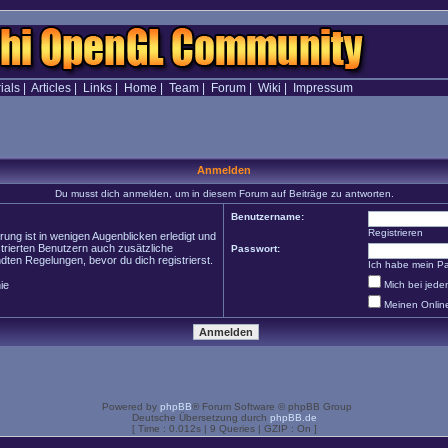
ials
|
Articles
|
Links
|
Home
|
Team
|
Forum
|
Wiki
|
Impressum
Anmelden
Du musst dich anmelden, um in diesem Forum auf Beiträge zu antworten.
Benutzername:
Registrieren
ung ist in wenigen Augenblicken erledigt und
strierten Benutzern auch zusätzliche
Passwort:
en Regelungen, bevor du dich registrierst.
Ich habe mein P
ie
Mich bei jed
Meinen Onlin
Powered by
phpBB
® Forum Software © phpBB Group
Deutsche Übersetzung durch
phpBB.de
[ Time : 0.012s | 9 Queries | GZIP : On ]