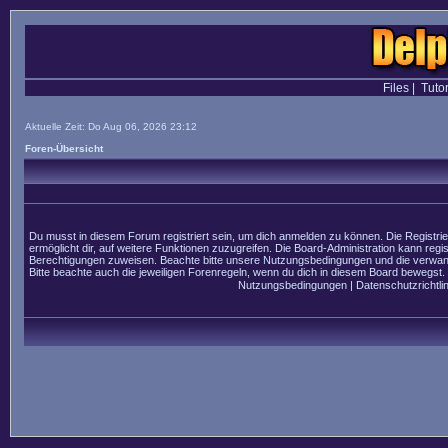
Files
|
Tutor
Aktuelle Zeit: Do Aug 06, 2026 23:12
Foren-Übersicht
Du musst in diesem Forum registriert sein, um dich anmelden zu können. Die Registrier
ermöglicht dir, auf weitere Funktionen zuzugreifen. Die Board-Administration kann regi
Berechtigungen zuweisen. Beachte bitte unsere Nutzungsbedingungen und die verwandt
Bitte beachte auch die jeweiligen Forenregeln, wenn du dich in diesem Board bewegst.
Nutzungsbedingungen
|
Datenschutzrichtlin