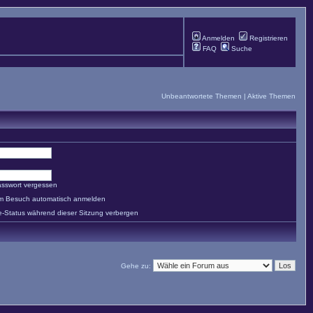
Anmelden
Registrieren
FAQ
Suche
Unbeantwortete Themen
|
Aktive Themen
asswort vergessen
em Besuch automatisch anmelden
e-Status während dieser Sitzung verbergen
Gehe zu: