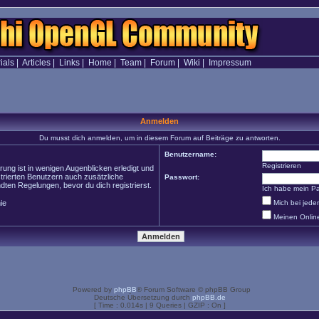
ials
|
Articles
|
Links
|
Home
|
Team
|
Forum
|
Wiki
|
Impressum
Anmelden
Du musst dich anmelden, um in diesem Forum auf Beiträge zu antworten.
Benutzername:
Registrieren
ung ist in wenigen Augenblicken erledigt und
strierten Benutzern auch zusätzliche
Passwort:
en Regelungen, bevor du dich registrierst.
Ich habe mein P
ie
Mich bei jed
Meinen Onlin
Powered by
phpBB
® Forum Software © phpBB Group
Deutsche Übersetzung durch
phpBB.de
[ Time : 0.014s | 9 Queries | GZIP : On ]