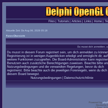
Files
|
Tutorials
|
Articles
|
Links
|
Home
|
T
Aktuelle Zeit: Do Aug 06, 2026 05:18
Foren-Übersicht
Du musst dich anmelden, u
Du musst in diesem Forum registriert sein, um dich anmelden zu können
Registrierung ist in wenigen Augenblicken erledigt und ermöglicht dir, auf
weitere Funktionen zuzugreifen. Die Board-Administration kann registrier
Benutzern auch zusätzliche Berechtigungen zuweisen. Beachte bitte un
Nutzungsbedingungen und die verwandten Regelungen, bevor du dich
registrierst. Bitte beachte auch die jeweiligen Forenregeln, wenn du dich 
diesem Board bewegst.
Nutzungsbedingungen
|
Datenschutzrichtlinie
Powered by
php
Deutsche 
[ Time : 0.