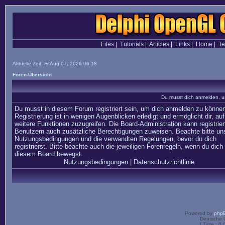
Files
|
Tutorials
|
Articles
|
Links
|
Home
|
T
Aktuelle Zeit: Fr Aug 07, 2026 06:18
Foren-Übersicht
Du musst dich anmelden, u
Du musst in diesem Forum registriert sein, um dich anmelden zu können
Registrierung ist in wenigen Augenblicken erledigt und ermöglicht dir, auf
weitere Funktionen zuzugreifen. Die Board-Administration kann registrier
Benutzern auch zusätzliche Berechtigungen zuweisen. Beachte bitte un
Nutzungsbedingungen und die verwandten Regelungen, bevor du dich
registrierst. Bitte beachte auch die jeweiligen Forenregeln, wenn du dich 
diesem Board bewegst.
Nutzungsbedingungen
|
Datenschutzrichtlinie
Powered by
php
Deutsche 
[ Time : 0.