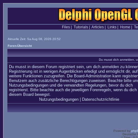
Files
|
Tutorials
|
Articles
|
Links
|
Home
|
T
Aktuelle Zeit: Sa Aug 08, 2026 20:52
Foren-Übersicht
Du musst dich anmelden, u
Du musst in diesem Forum registriert sein, um dich anmelden zu können
Registrierung ist in wenigen Augenblicken erledigt und ermöglicht dir, auf
weitere Funktionen zuzugreifen. Die Board-Administration kann registrier
Benutzern auch zusätzliche Berechtigungen zuweisen. Beachte bitte un
Nutzungsbedingungen und die verwandten Regelungen, bevor du dich
registrierst. Bitte beachte auch die jeweiligen Forenregeln, wenn du dich 
diesem Board bewegst.
Nutzungsbedingungen
|
Datenschutzrichtlinie
Powered by
php
Deutsche 
[ Time : 0.