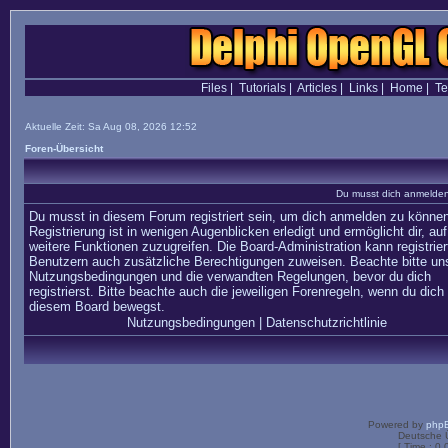
Files
|
Tutorials
|
Articles
|
Links
|
Home
|
T
Aktuelle Zeit: Sa Aug 08, 2026 12:52
Foren-Übersicht
Du musst dich anmelden,
Du musst in diesem Forum registriert sein, um dich anmelden zu können
Registrierung ist in wenigen Augenblicken erledigt und ermöglicht dir, auf
weitere Funktionen zuzugreifen. Die Board-Administration kann registrier
Benutzern auch zusätzliche Berechtigungen zuweisen. Beachte bitte un
Nutzungsbedingungen und die verwandten Regelungen, bevor du dich
registrierst. Bitte beachte auch die jeweiligen Forenregeln, wenn du dich 
diesem Board bewegst.
Nutzungsbedingungen
|
Datenschutzrichtlinie
Powered by
php
Deutsche 
[ Time : 0.