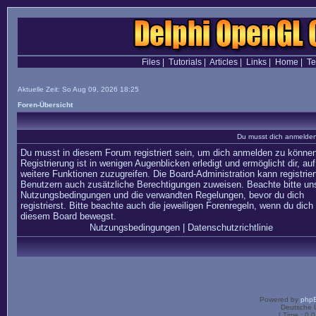
Files
|
Tutorials
|
Articles
|
Links
|
Home
|
T
Aktuelle Zeit: So Aug 09, 2026 18:25
Foren-Übersicht
Du musst dich anmelden,
Du musst in diesem Forum registriert sein, um dich anmelden zu können
Registrierung ist in wenigen Augenblicken erledigt und ermöglicht dir, auf
weitere Funktionen zuzugreifen. Die Board-Administration kann registrier
Benutzern auch zusätzliche Berechtigungen zuweisen. Beachte bitte un
Nutzungsbedingungen und die verwandten Regelungen, bevor du dich
registrierst. Bitte beachte auch die jeweiligen Forenregeln, wenn du dich 
diesem Board bewegst.
Nutzungsbedingungen
|
Datenschutzrichtlinie
Powered by
php
Deutsche 
[ Time : 0.