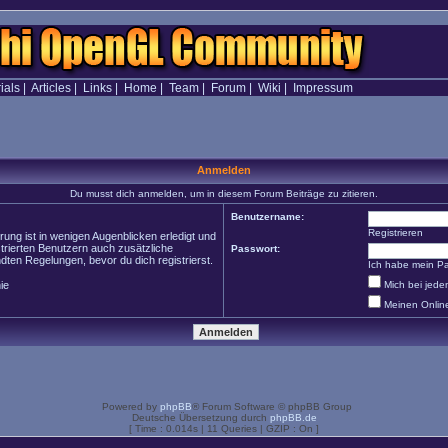
ials
|
Articles
|
Links
|
Home
|
Team
|
Forum
|
Wiki
|
Impressum
Anmelden
Du musst dich anmelden, um in diesem Forum Beiträge zu zitieren.
Benutzername:
Registrieren
ung ist in wenigen Augenblicken erledigt und
strierten Benutzern auch zusätzliche
Passwort:
en Regelungen, bevor du dich registrierst.
Ich habe mein P
ie
Mich bei jed
Meinen Onlin
Powered by
phpBB
® Forum Software © phpBB Group
Deutsche Übersetzung durch
phpBB.de
[ Time : 0.014s | 11 Queries | GZIP : On ]