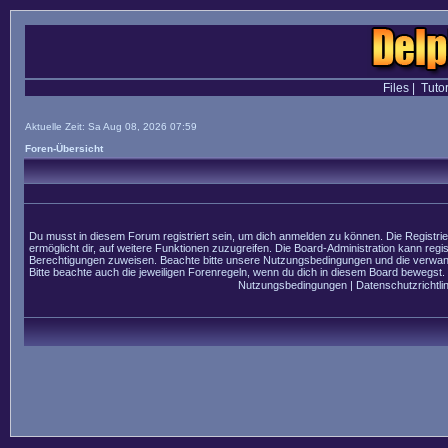
Files
|
Tutor
Aktuelle Zeit: Sa Aug 08, 2026 07:59
Foren-Übersicht
Du musst in diesem Forum registriert sein, um dich anmelden zu können. Die Registrier
ermöglicht dir, auf weitere Funktionen zuzugreifen. Die Board-Administration kann regi
Berechtigungen zuweisen. Beachte bitte unsere Nutzungsbedingungen und die verwandt
Bitte beachte auch die jeweiligen Forenregeln, wenn du dich in diesem Board bewegst.
Nutzungsbedingungen
|
Datenschutzrichtlin