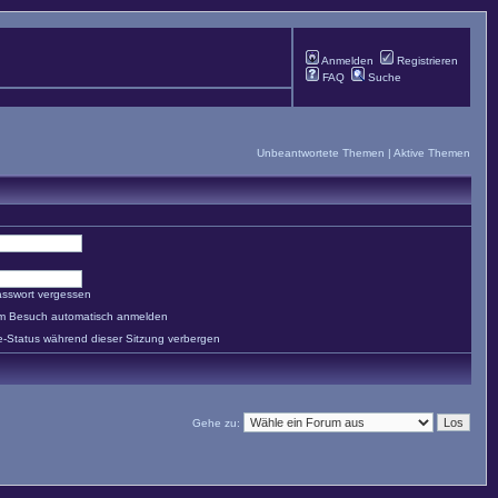
Anmelden
Registrieren
FAQ
Suche
Unbeantwortete Themen
|
Aktive Themen
asswort vergessen
em Besuch automatisch anmelden
e-Status während dieser Sitzung verbergen
Gehe zu: