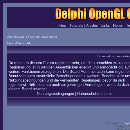
Files
|
Tutorials
|
Articles
|
Links
|
Home
|
T
Aktuelle Zeit: Sa Aug 08, 2026 08:16
Foren-Übersicht
Du musst dich anmelden,
Du musst in diesem Forum registriert sein, um dich anmelden zu können
Registrierung ist in wenigen Augenblicken erledigt und ermöglicht dir, auf
weitere Funktionen zuzugreifen. Die Board-Administration kann registrier
Benutzern auch zusätzliche Berechtigungen zuweisen. Beachte bitte un
Nutzungsbedingungen und die verwandten Regelungen, bevor du dich
registrierst. Bitte beachte auch die jeweiligen Forenregeln, wenn du dich 
diesem Board bewegst.
Nutzungsbedingungen
|
Datenschutzrichtlinie
Powered by
php
Deutsche 
[ Time : 0.