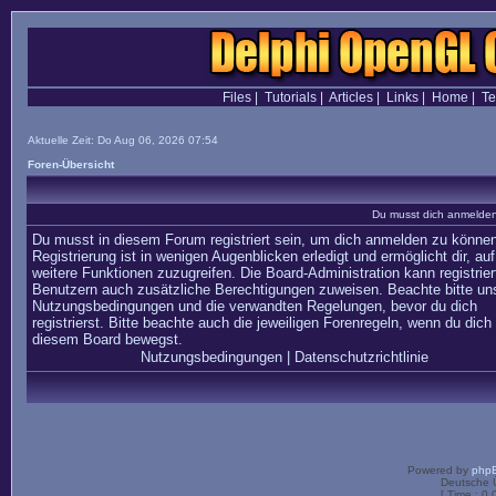
Files
|
Tutorials
|
Articles
|
Links
|
Home
|
T
Aktuelle Zeit: Do Aug 06, 2026 07:54
Foren-Übersicht
Du musst dich anmelden,
Du musst in diesem Forum registriert sein, um dich anmelden zu können
Registrierung ist in wenigen Augenblicken erledigt und ermöglicht dir, auf
weitere Funktionen zuzugreifen. Die Board-Administration kann registrier
Benutzern auch zusätzliche Berechtigungen zuweisen. Beachte bitte un
Nutzungsbedingungen und die verwandten Regelungen, bevor du dich
registrierst. Bitte beachte auch die jeweiligen Forenregeln, wenn du dich 
diesem Board bewegst.
Nutzungsbedingungen
|
Datenschutzrichtlinie
Powered by
php
Deutsche 
[ Time : 0.