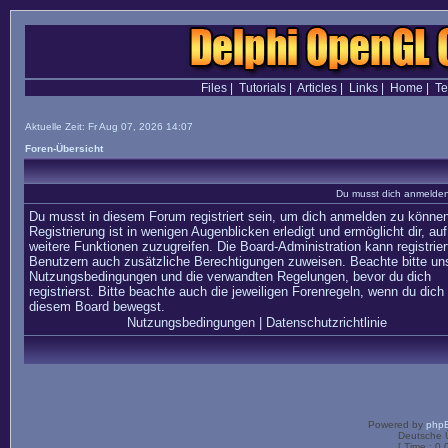
Files
|
Tutorials
|
Articles
|
Links
|
Home
|
T
Aktuelle Zeit: Fr Aug 07, 2026 14:07
Foren-Übersicht
Du musst dich anmelden,
Du musst in diesem Forum registriert sein, um dich anmelden zu können
Registrierung ist in wenigen Augenblicken erledigt und ermöglicht dir, auf
weitere Funktionen zuzugreifen. Die Board-Administration kann registrier
Benutzern auch zusätzliche Berechtigungen zuweisen. Beachte bitte un
Nutzungsbedingungen und die verwandten Regelungen, bevor du dich
registrierst. Bitte beachte auch die jeweiligen Forenregeln, wenn du dich 
diesem Board bewegst.
Nutzungsbedingungen
|
Datenschutzrichtlinie
Powered by
php
Deutsche 
[ Time : 0.