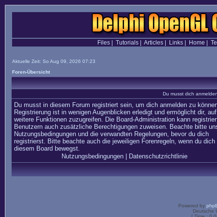
Files
|
Tutorials
|
Articles
|
Links
|
Home
|
T
Aktuelle Zeit: So Aug 09, 2026 07:23
Foren-Übersicht
Du musst dich anmelden,
Du musst in diesem Forum registriert sein, um dich anmelden zu können
Registrierung ist in wenigen Augenblicken erledigt und ermöglicht dir, auf
weitere Funktionen zuzugreifen. Die Board-Administration kann registrier
Benutzern auch zusätzliche Berechtigungen zuweisen. Beachte bitte un
Nutzungsbedingungen und die verwandten Regelungen, bevor du dich
registrierst. Bitte beachte auch die jeweiligen Forenregeln, wenn du dich 
diesem Board bewegst.
Nutzungsbedingungen
|
Datenschutzrichtlinie
Powered by
php
Deutsche 
[ Time : 0.