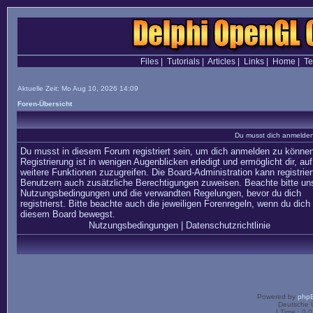
Files
|
Tutorials
|
Articles
|
Links
|
Home
|
T
Aktuelle Zeit: Mo Aug 10, 2026 14:09
Foren-Übersicht
Du musst dich anmelden,
Du musst in diesem Forum registriert sein, um dich anmelden zu können
Registrierung ist in wenigen Augenblicken erledigt und ermöglicht dir, auf
weitere Funktionen zuzugreifen. Die Board-Administration kann registrier
Benutzern auch zusätzliche Berechtigungen zuweisen. Beachte bitte un
Nutzungsbedingungen und die verwandten Regelungen, bevor du dich
registrierst. Bitte beachte auch die jeweiligen Forenregeln, wenn du dich 
diesem Board bewegst.
Nutzungsbedingungen
|
Datenschutzrichtlinie
Powered by
php
Deutsche 
[ Time : 0.