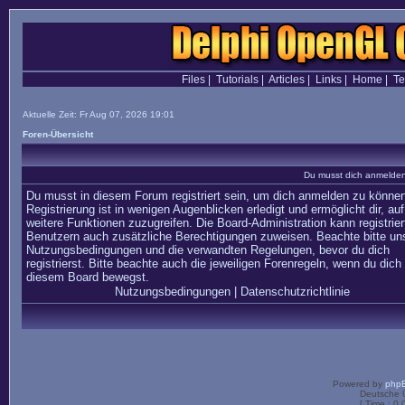
Files
|
Tutorials
|
Articles
|
Links
|
Home
|
T
Aktuelle Zeit: Fr Aug 07, 2026 19:01
Foren-Übersicht
Du musst dich anmelden,
Du musst in diesem Forum registriert sein, um dich anmelden zu können
Registrierung ist in wenigen Augenblicken erledigt und ermöglicht dir, auf
weitere Funktionen zuzugreifen. Die Board-Administration kann registrier
Benutzern auch zusätzliche Berechtigungen zuweisen. Beachte bitte un
Nutzungsbedingungen und die verwandten Regelungen, bevor du dich
registrierst. Bitte beachte auch die jeweiligen Forenregeln, wenn du dich 
diesem Board bewegst.
Nutzungsbedingungen
|
Datenschutzrichtlinie
Powered by
php
Deutsche 
[ Time : 0.