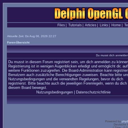
Files
|
Tutorials
|
Articles
|
Links
|
Home
|
T
Aktuelle Zeit: Do Aug 06, 2026 22:27
Foren-Übersicht
Du musst dich anmelden,
Du musst in diesem Forum registriert sein, um dich anmelden zu können
Registrierung ist in wenigen Augenblicken erledigt und ermöglicht dir, auf
weitere Funktionen zuzugreifen. Die Board-Administration kann registrier
Benutzern auch zusätzliche Berechtigungen zuweisen. Beachte bitte un
Nutzungsbedingungen und die verwandten Regelungen, bevor du dich
registrierst. Bitte beachte auch die jeweiligen Forenregeln, wenn du dich 
diesem Board bewegst.
Nutzungsbedingungen
|
Datenschutzrichtlinie
Powered by
php
Deutsche 
[ Time : 0.