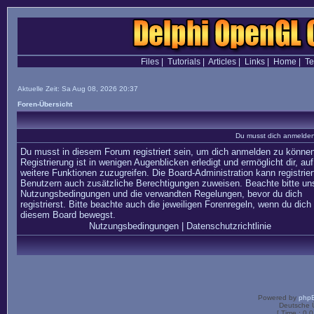
Files
|
Tutorials
|
Articles
|
Links
|
Home
|
T
Aktuelle Zeit: Sa Aug 08, 2026 20:37
Foren-Übersicht
Du musst dich anmelden,
Du musst in diesem Forum registriert sein, um dich anmelden zu können
Registrierung ist in wenigen Augenblicken erledigt und ermöglicht dir, auf
weitere Funktionen zuzugreifen. Die Board-Administration kann registrier
Benutzern auch zusätzliche Berechtigungen zuweisen. Beachte bitte un
Nutzungsbedingungen und die verwandten Regelungen, bevor du dich
registrierst. Bitte beachte auch die jeweiligen Forenregeln, wenn du dich 
diesem Board bewegst.
Nutzungsbedingungen
|
Datenschutzrichtlinie
Powered by
php
Deutsche 
[ Time : 0.