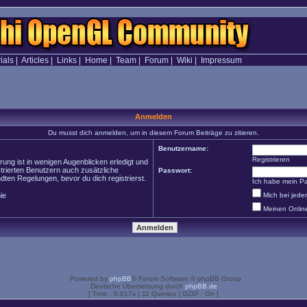
ials
|
Articles
|
Links
|
Home
|
Team
|
Forum
|
Wiki
|
Impressum
Anmelden
Du musst dich anmelden, um in diesem Forum Beiträge zu zitieren.
Benutzername:
Registrieren
ung ist in wenigen Augenblicken erledigt und
strierten Benutzern auch zusätzliche
Passwort:
en Regelungen, bevor du dich registrierst.
Ich habe mein P
ie
Mich bei jed
Meinen Onlin
Powered by
phpBB
® Forum Software © phpBB Group
Deutsche Übersetzung durch
phpBB.de
[ Time : 0.017s | 11 Queries | GZIP : On ]