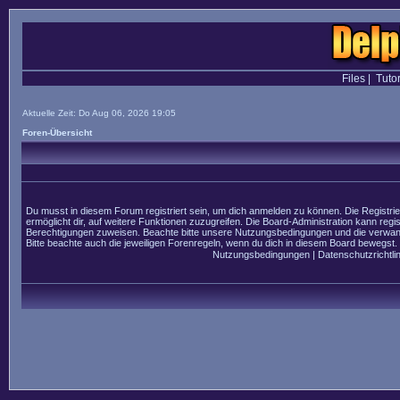
Files
|
Tutor
Aktuelle Zeit: Do Aug 06, 2026 19:05
Foren-Übersicht
Du musst in diesem Forum registriert sein, um dich anmelden zu können. Die Registrier
ermöglicht dir, auf weitere Funktionen zuzugreifen. Die Board-Administration kann regi
Berechtigungen zuweisen. Beachte bitte unsere Nutzungsbedingungen und die verwandt
Bitte beachte auch die jeweiligen Forenregeln, wenn du dich in diesem Board bewegst.
Nutzungsbedingungen
|
Datenschutzrichtlin