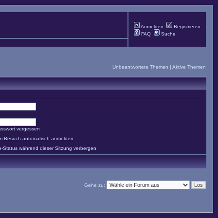
Anmelden
Registrieren
FAQ
Suche
Unbeantwortete Themen
|
Aktive Themen
asswort vergessen
em Besuch automatisch anmelden
e-Status während dieser Sitzung verbergen
Gehe zu: