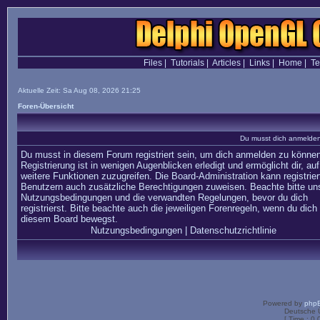
Files
|
Tutorials
|
Articles
|
Links
|
Home
|
T
Aktuelle Zeit: Sa Aug 08, 2026 21:25
Foren-Übersicht
Du musst dich anmelden,
Du musst in diesem Forum registriert sein, um dich anmelden zu können
Registrierung ist in wenigen Augenblicken erledigt und ermöglicht dir, auf
weitere Funktionen zuzugreifen. Die Board-Administration kann registrier
Benutzern auch zusätzliche Berechtigungen zuweisen. Beachte bitte un
Nutzungsbedingungen und die verwandten Regelungen, bevor du dich
registrierst. Bitte beachte auch die jeweiligen Forenregeln, wenn du dich 
diesem Board bewegst.
Nutzungsbedingungen
|
Datenschutzrichtlinie
Powered by
php
Deutsche 
[ Time : 0.