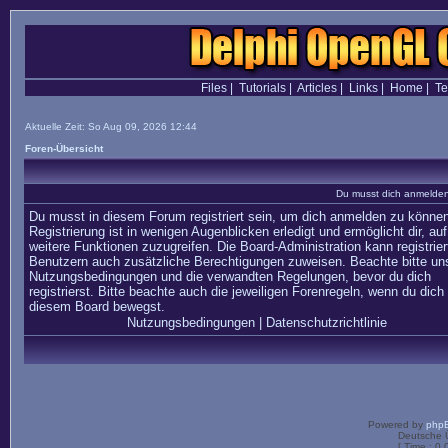
Files
|
Tutorials
|
Articles
|
Links
|
Home
|
T
Aktuelle Zeit: So Aug 09, 2026 12:44
Foren-Übersicht
Du musst dich anmelden,
Du musst in diesem Forum registriert sein, um dich anmelden zu können
Registrierung ist in wenigen Augenblicken erledigt und ermöglicht dir, auf
weitere Funktionen zuzugreifen. Die Board-Administration kann registrier
Benutzern auch zusätzliche Berechtigungen zuweisen. Beachte bitte un
Nutzungsbedingungen und die verwandten Regelungen, bevor du dich
registrierst. Bitte beachte auch die jeweiligen Forenregeln, wenn du dich 
diesem Board bewegst.
Nutzungsbedingungen
|
Datenschutzrichtlinie
Powered by
php
Deutsche 
[ Time : 0.