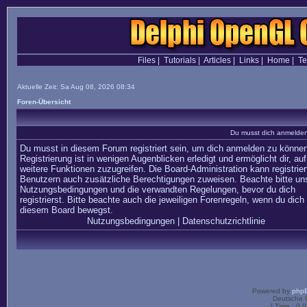
Files
|
Tutorials
|
Articles
|
Links
|
Home
|
T
Aktuelle Zeit: Sa Aug 08, 2026 08:34
Foren-Übersicht
Du musst dich anmelden,
Du musst in diesem Forum registriert sein, um dich anmelden zu können
Registrierung ist in wenigen Augenblicken erledigt und ermöglicht dir, auf
weitere Funktionen zuzugreifen. Die Board-Administration kann registrier
Benutzern auch zusätzliche Berechtigungen zuweisen. Beachte bitte un
Nutzungsbedingungen und die verwandten Regelungen, bevor du dich
registrierst. Bitte beachte auch die jeweiligen Forenregeln, wenn du dich 
diesem Board bewegst.
Nutzungsbedingungen
|
Datenschutzrichtlinie
Powered by
php
Deutsche 
[ Time : 0.