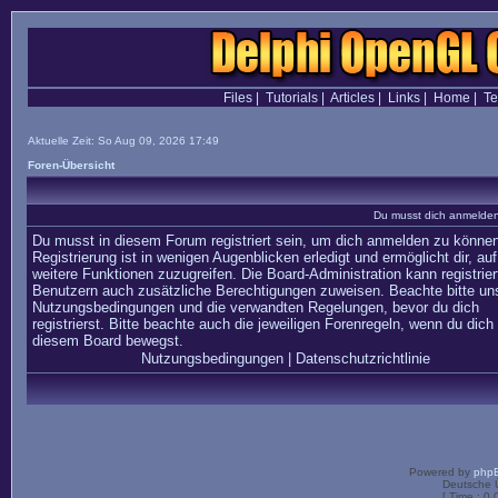
Files
|
Tutorials
|
Articles
|
Links
|
Home
|
T
Aktuelle Zeit: So Aug 09, 2026 17:49
Foren-Übersicht
Du musst dich anmelden,
Du musst in diesem Forum registriert sein, um dich anmelden zu können
Registrierung ist in wenigen Augenblicken erledigt und ermöglicht dir, auf
weitere Funktionen zuzugreifen. Die Board-Administration kann registrier
Benutzern auch zusätzliche Berechtigungen zuweisen. Beachte bitte un
Nutzungsbedingungen und die verwandten Regelungen, bevor du dich
registrierst. Bitte beachte auch die jeweiligen Forenregeln, wenn du dich 
diesem Board bewegst.
Nutzungsbedingungen
|
Datenschutzrichtlinie
Powered by
php
Deutsche 
[ Time : 0.