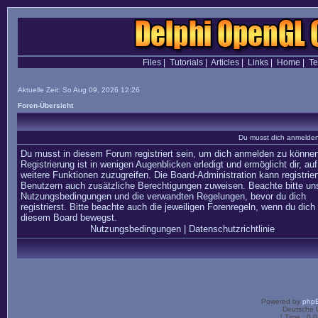
Files
|
Tutorials
|
Articles
|
Links
|
Home
|
T
Aktuelle Zeit: So Aug 09, 2026 12:26
Foren-Übersicht
Du musst dich anmelden,
Du musst in diesem Forum registriert sein, um dich anmelden zu können
Registrierung ist in wenigen Augenblicken erledigt und ermöglicht dir, auf
weitere Funktionen zuzugreifen. Die Board-Administration kann registrier
Benutzern auch zusätzliche Berechtigungen zuweisen. Beachte bitte un
Nutzungsbedingungen und die verwandten Regelungen, bevor du dich
registrierst. Bitte beachte auch die jeweiligen Forenregeln, wenn du dich 
diesem Board bewegst.
Nutzungsbedingungen
|
Datenschutzrichtlinie
Powered by
php
Deutsche 
[ Time : 0.