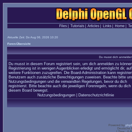
Files
|
Tutorials
|
Articles
|
Links
|
Home
|
T
Aktuelle Zeit: Do Aug 06, 2026 10:20
Foren-Übersicht
Du musst dich anmelden,
Du musst in diesem Forum registriert sein, um dich anmelden zu können
Registrierung ist in wenigen Augenblicken erledigt und ermöglicht dir, auf
weitere Funktionen zuzugreifen. Die Board-Administration kann registrier
Benutzern auch zusätzliche Berechtigungen zuweisen. Beachte bitte un
Nutzungsbedingungen und die verwandten Regelungen, bevor du dich
registrierst. Bitte beachte auch die jeweiligen Forenregeln, wenn du dich 
diesem Board bewegst.
Nutzungsbedingungen
|
Datenschutzrichtlinie
Powered by
php
Deutsche 
[ Time : 0.