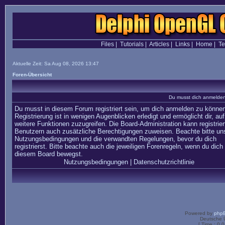
Files
|
Tutorials
|
Articles
|
Links
|
Home
|
T
Aktuelle Zeit: Sa Aug 08, 2026 13:47
Foren-Übersicht
Du musst dich anmelden,
Du musst in diesem Forum registriert sein, um dich anmelden zu können
Registrierung ist in wenigen Augenblicken erledigt und ermöglicht dir, auf
weitere Funktionen zuzugreifen. Die Board-Administration kann registrier
Benutzern auch zusätzliche Berechtigungen zuweisen. Beachte bitte un
Nutzungsbedingungen und die verwandten Regelungen, bevor du dich
registrierst. Bitte beachte auch die jeweiligen Forenregeln, wenn du dich 
diesem Board bewegst.
Nutzungsbedingungen
|
Datenschutzrichtlinie
Powered by
php
Deutsche 
[ Time : 0.