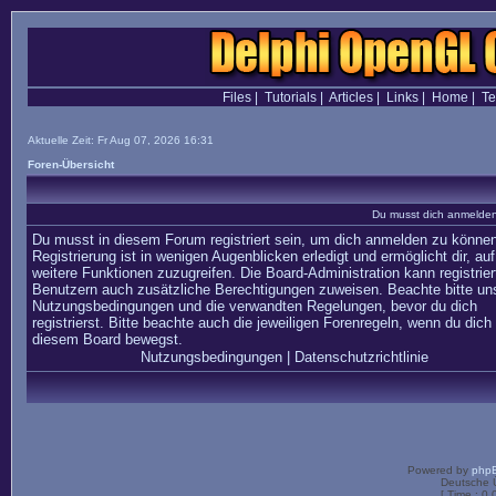
Files
|
Tutorials
|
Articles
|
Links
|
Home
|
T
Aktuelle Zeit: Fr Aug 07, 2026 16:31
Foren-Übersicht
Du musst dich anmelden,
Du musst in diesem Forum registriert sein, um dich anmelden zu können
Registrierung ist in wenigen Augenblicken erledigt und ermöglicht dir, auf
weitere Funktionen zuzugreifen. Die Board-Administration kann registrier
Benutzern auch zusätzliche Berechtigungen zuweisen. Beachte bitte un
Nutzungsbedingungen und die verwandten Regelungen, bevor du dich
registrierst. Bitte beachte auch die jeweiligen Forenregeln, wenn du dich 
diesem Board bewegst.
Nutzungsbedingungen
|
Datenschutzrichtlinie
Powered by
php
Deutsche 
[ Time : 0.