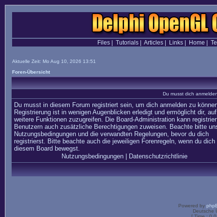
Files
|
Tutorials
|
Articles
|
Links
|
Home
|
T
Aktuelle Zeit: Mo Aug 10, 2026 13:51
Foren-Übersicht
Du musst dich anmelden,
Du musst in diesem Forum registriert sein, um dich anmelden zu können
Registrierung ist in wenigen Augenblicken erledigt und ermöglicht dir, auf
weitere Funktionen zuzugreifen. Die Board-Administration kann registrier
Benutzern auch zusätzliche Berechtigungen zuweisen. Beachte bitte un
Nutzungsbedingungen und die verwandten Regelungen, bevor du dich
registrierst. Bitte beachte auch die jeweiligen Forenregeln, wenn du dich 
diesem Board bewegst.
Nutzungsbedingungen
|
Datenschutzrichtlinie
Powered by
php
Deutsche 
[ Time : 0.