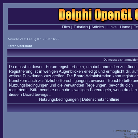
Files
|
Tutorials
|
Articles
|
Links
|
Home
|
T
Aktuelle Zeit: Fr Aug 07, 2026 16:29
Foren-Übersicht
Du musst dich anmelden,
Du musst in diesem Forum registriert sein, um dich anmelden zu können
Registrierung ist in wenigen Augenblicken erledigt und ermöglicht dir, auf
weitere Funktionen zuzugreifen. Die Board-Administration kann registrier
Benutzern auch zusätzliche Berechtigungen zuweisen. Beachte bitte un
Nutzungsbedingungen und die verwandten Regelungen, bevor du dich
registrierst. Bitte beachte auch die jeweiligen Forenregeln, wenn du dich 
diesem Board bewegst.
Nutzungsbedingungen
|
Datenschutzrichtlinie
Powered by
php
Deutsche 
[ Time : 0.