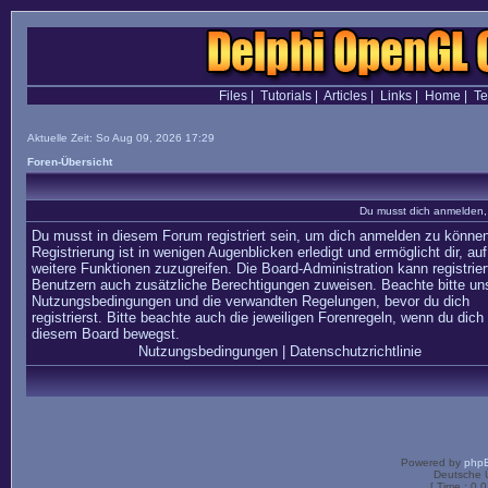
Files
|
Tutorials
|
Articles
|
Links
|
Home
|
T
Aktuelle Zeit: So Aug 09, 2026 17:29
Foren-Übersicht
Du musst dich anmelden,
Du musst in diesem Forum registriert sein, um dich anmelden zu können
Registrierung ist in wenigen Augenblicken erledigt und ermöglicht dir, auf
weitere Funktionen zuzugreifen. Die Board-Administration kann registrier
Benutzern auch zusätzliche Berechtigungen zuweisen. Beachte bitte un
Nutzungsbedingungen und die verwandten Regelungen, bevor du dich
registrierst. Bitte beachte auch die jeweiligen Forenregeln, wenn du dich 
diesem Board bewegst.
Nutzungsbedingungen
|
Datenschutzrichtlinie
Powered by
php
Deutsche 
[ Time : 0.