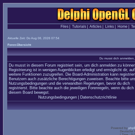
Files
|
Tutorials
|
Articles
|
Links
|
Home
|
T
Aktuelle Zeit: Do Aug 06, 2026 07:54
Foren-Übersicht
Du musst dich anmelden,
Du musst in diesem Forum registriert sein, um dich anmelden zu können
Registrierung ist in wenigen Augenblicken erledigt und ermöglicht dir, auf
weitere Funktionen zuzugreifen. Die Board-Administration kann registrier
Benutzern auch zusätzliche Berechtigungen zuweisen. Beachte bitte un
Nutzungsbedingungen und die verwandten Regelungen, bevor du dich
registrierst. Bitte beachte auch die jeweiligen Forenregeln, wenn du dich 
diesem Board bewegst.
Nutzungsbedingungen
|
Datenschutzrichtlinie
Powered by
php
Deutsche 
[ Time : 0.