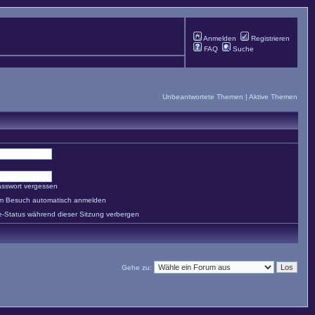
Anmelden
Registrieren
FAQ
Suche
Unbeantwortete Themen
|
Aktive Themen
asswort vergessen
em Besuch automatisch anmelden
e-Status während dieser Sitzung verbergen
Gehe zu: