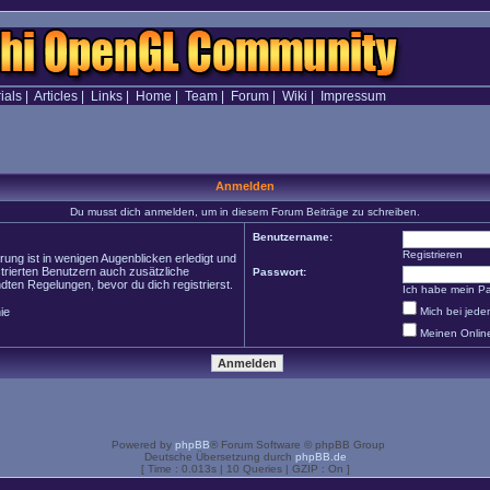
ials
|
Articles
|
Links
|
Home
|
Team
|
Forum
|
Wiki
|
Impressum
Anmelden
Du musst dich anmelden, um in diesem Forum Beiträge zu schreiben.
Benutzername:
Registrieren
ung ist in wenigen Augenblicken erledigt und
strierten Benutzern auch zusätzliche
Passwort:
en Regelungen, bevor du dich registrierst.
Ich habe mein P
ie
Mich bei jed
Meinen Onlin
Powered by
phpBB
® Forum Software © phpBB Group
Deutsche Übersetzung durch
phpBB.de
[ Time : 0.013s | 10 Queries | GZIP : On ]