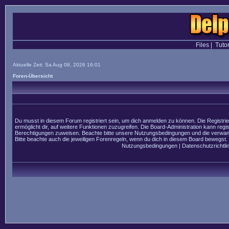
Files
|
Tutor
Aktuelle Zeit: Sa Aug 08, 2026 16:01
Foren-Übersicht
Du musst in diesem Forum registriert sein, um dich anmelden zu können. Die Registrier
ermöglicht dir, auf weitere Funktionen zuzugreifen. Die Board-Administration kann regi
Berechtigungen zuweisen. Beachte bitte unsere Nutzungsbedingungen und die verwandt
Bitte beachte auch die jeweiligen Forenregeln, wenn du dich in diesem Board bewegst.
Nutzungsbedingungen
|
Datenschutzrichtlin