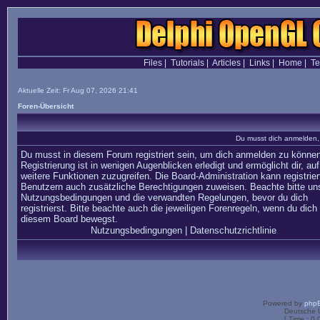
Files
|
Tutorials
|
Articles
|
Links
|
Home
|
T
Aktuelle Zeit: Fr Aug 07, 2026 21:41
Foren-Übersicht
Du musst dich anmelden,
Du musst in diesem Forum registriert sein, um dich anmelden zu können
Registrierung ist in wenigen Augenblicken erledigt und ermöglicht dir, auf
weitere Funktionen zuzugreifen. Die Board-Administration kann registrier
Benutzern auch zusätzliche Berechtigungen zuweisen. Beachte bitte un
Nutzungsbedingungen und die verwandten Regelungen, bevor du dich
registrierst. Bitte beachte auch die jeweiligen Forenregeln, wenn du dich 
diesem Board bewegst.
Nutzungsbedingungen
|
Datenschutzrichtlinie
Powered by
php
Deutsche 
[ Time : 0.