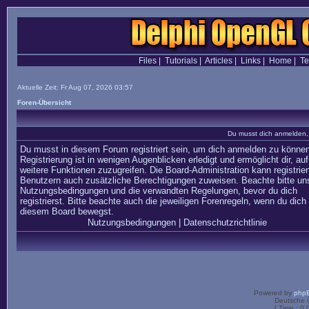
Files
|
Tutorials
|
Articles
|
Links
|
Home
|
T
Aktuelle Zeit: Fr Aug 07, 2026 03:57
Foren-Übersicht
Du musst dich anmelden,
Du musst in diesem Forum registriert sein, um dich anmelden zu können
Registrierung ist in wenigen Augenblicken erledigt und ermöglicht dir, auf
weitere Funktionen zuzugreifen. Die Board-Administration kann registrier
Benutzern auch zusätzliche Berechtigungen zuweisen. Beachte bitte un
Nutzungsbedingungen und die verwandten Regelungen, bevor du dich
registrierst. Bitte beachte auch die jeweiligen Forenregeln, wenn du dich 
diesem Board bewegst.
Nutzungsbedingungen
|
Datenschutzrichtlinie
Powered by
php
Deutsche 
[ Time : 0.