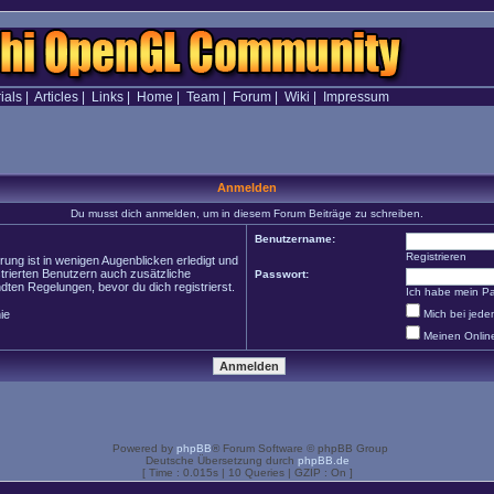
ials
|
Articles
|
Links
|
Home
|
Team
|
Forum
|
Wiki
|
Impressum
Anmelden
Du musst dich anmelden, um in diesem Forum Beiträge zu schreiben.
Benutzername:
Registrieren
ung ist in wenigen Augenblicken erledigt und
strierten Benutzern auch zusätzliche
Passwort:
en Regelungen, bevor du dich registrierst.
Ich habe mein P
ie
Mich bei jed
Meinen Onlin
Powered by
phpBB
® Forum Software © phpBB Group
Deutsche Übersetzung durch
phpBB.de
[ Time : 0.015s | 10 Queries | GZIP : On ]