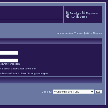
Anmelden
Registrieren
FAQ
Suche
Unbeantwortete Themen
|
Aktive Themen
asswort vergessen
em Besuch automatisch anmelden
e-Status während dieser Sitzung verbergen
Gehe zu: