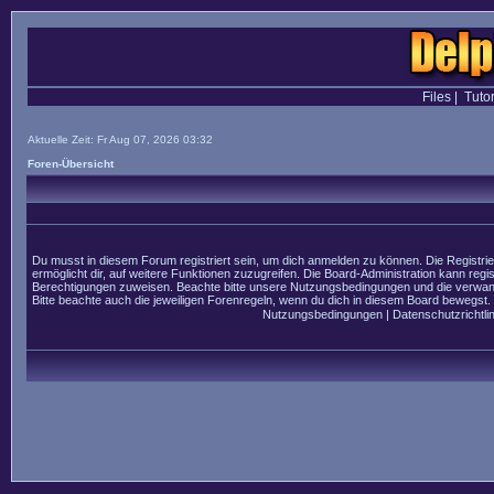
Files
|
Tutor
Aktuelle Zeit: Fr Aug 07, 2026 03:32
Foren-Übersicht
Du musst in diesem Forum registriert sein, um dich anmelden zu können. Die Registrier
ermöglicht dir, auf weitere Funktionen zuzugreifen. Die Board-Administration kann regi
Berechtigungen zuweisen. Beachte bitte unsere Nutzungsbedingungen und die verwandt
Bitte beachte auch die jeweiligen Forenregeln, wenn du dich in diesem Board bewegst.
Nutzungsbedingungen
|
Datenschutzrichtlin