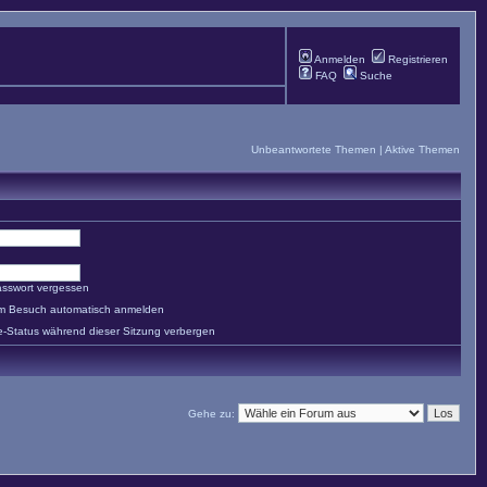
Anmelden
Registrieren
FAQ
Suche
Unbeantwortete Themen
|
Aktive Themen
asswort vergessen
em Besuch automatisch anmelden
e-Status während dieser Sitzung verbergen
Gehe zu: