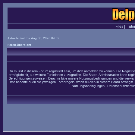
Files
|
Tutor
Aktuelle Zeit: Sa Aug 08, 2026 04:52
Foren-Übersicht
Du musst in diesem Forum registriert sein, um dich anmelden zu können. Die Registrier
ermöglicht dir, auf weitere Funktionen zuzugreifen. Die Board-Administration kann regi
Berechtigungen zuweisen. Beachte bitte unsere Nutzungsbedingungen und die verwandt
Bitte beachte auch die jeweiligen Forenregeln, wenn du dich in diesem Board bewegst.
Nutzungsbedingungen
|
Datenschutzrichtlin