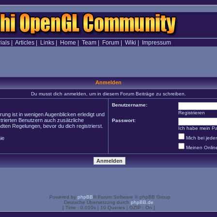
ials
|
Articles
|
Links
|
Home
|
Team
|
Forum
|
Wiki
|
Impressum
Anmelden
Du musst dich anmelden, um in diesem Forum Beiträge zu schreiben.
Benutzername:
Registrieren
ung ist in wenigen Augenblicken erledigt und
strierten Benutzern auch zusätzliche
Passwort:
en Regelungen, bevor du dich registrierst.
Ich habe mein P
ie
Mich bei jed
Meinen Onlin
Powered by
phpBB
® Forum Software © phpBB Group
Deutsche Übersetzung durch
phpBB.de
[ Time : 0.010s | 10 Queries | GZIP : On ]