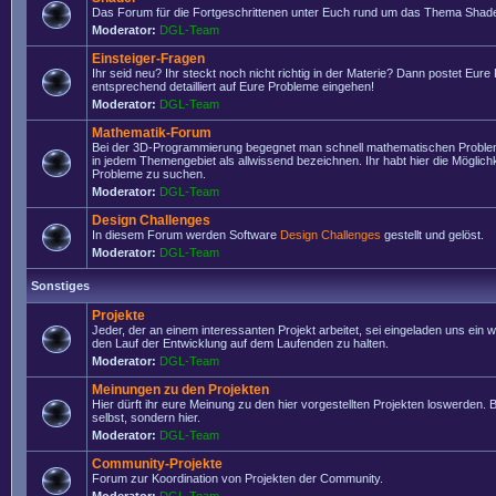
Das Forum für die Fortgeschrittenen unter Euch rund um das Thema Shade
Moderator:
DGL-Team
Einsteiger-Fragen
Ihr seid neu? Ihr steckt noch nicht richtig in der Materie? Dann postet Eure
entsprechend detailliert auf Eure Probleme eingehen!
Moderator:
DGL-Team
Mathematik-Forum
Bei der 3D-Programmierung begegnet man schnell mathematischen Problem
in jedem Themengebiet als allwissend bezeichnen. Ihr habt hier die Möglich
Probleme zu suchen.
Moderator:
DGL-Team
Design Challenges
In diesem Forum werden Software
Design Challenges
gestellt und gelöst.
Moderator:
DGL-Team
Sonstiges
Projekte
Jeder, der an einem interessanten Projekt arbeitet, sei eingeladen uns ein 
den Lauf der Entwicklung auf dem Laufenden zu halten.
Moderator:
DGL-Team
Meinungen zu den Projekten
Hier dürft ihr eure Meinung zu den hier vorgestellten Projekten loswerden. Bi
selbst, sondern hier.
Moderator:
DGL-Team
Community-Projekte
Forum zur Koordination von Projekten der Community.