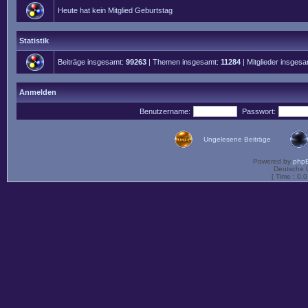
Heute hat kein Mitglied Geburtstag
Statistik
Beiträge insgesamt:
99263
| Themen insgesamt:
11284
| Mitglieder insges
Anmelden
Benutzername:
Passwort:
Ungelesene Beiträge
Powered by
php
Deutsche 
[ Time : 0.