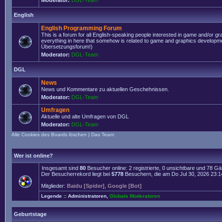
Moderator:
DGL-Team
English
English Programming Forum
This is a forum for all English-speaking people interested in game and/or g
everything in here that somehow is related to game and graphics developmen
Übersetzungsforum!)
Moderator:
DGL-Team
DGL
News
News und Kommentare zu aktuellen Geschehnissen.
Moderator:
DGL-Team
Umfragen
Aktuelle und alte Umfragen von DGL
Moderator:
DGL-Team
Alle Cookies des Boards löschen
|
Das Team
Wer ist online?
Insgesamt sind
80
Besucher online: 2 registrierte, 0 unsichtbare und 78 G
Der Besucherrekord liegt bei
5778
Besuchern, die am Do Jul 30, 2026 23:14 
Mitglieder:
Baidu [Spider]
,
Google [Bot]
Legende ::
Administratoren
,
Globale Moderatoren
Geburtstage