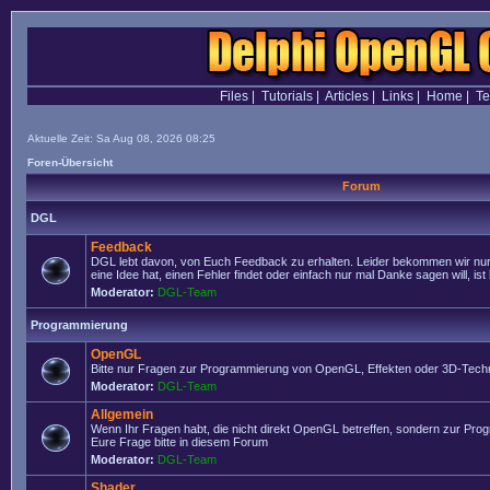
Files
|
Tutorials
|
Articles
|
Links
|
Home
|
T
Aktuelle Zeit: Sa Aug 08, 2026 08:25
Foren-Übersicht
Forum
DGL
Feedback
DGL lebt davon, von Euch Feedback zu erhalten. Leider bekommen wir nur
eine Idee hat, einen Fehler findet oder einfach nur mal Danke sagen will, ist 
Moderator:
DGL-Team
Programmierung
OpenGL
Bitte nur Fragen zur Programmierung von OpenGL, Effekten oder 3D-Techn
Moderator:
DGL-Team
Allgemein
Wenn Ihr Fragen habt, die nicht direkt OpenGL betreffen, sondern zur Prog
Eure Frage bitte in diesem Forum
Moderator:
DGL-Team
Shader