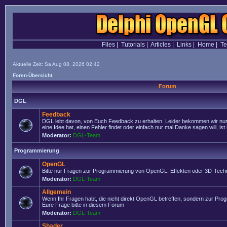
Files
|
Tutorials
|
Articles
|
Links
|
Home
|
T
Aktuelle Zeit: Sa Aug 08, 2026 02:42
Foren-Übersicht
Forum
DGL
Feedback
DGL lebt davon, von Euch Feedback zu erhalten. Leider bekommen wir nur
eine Idee hat, einen Fehler findet oder einfach nur mal Danke sagen will, ist 
Moderator:
DGL-Team
Programmierung
OpenGL
Bitte nur Fragen zur Programmierung von OpenGL, Effekten oder 3D-Techn
Moderator:
DGL-Team
Allgemein
Wenn Ihr Fragen habt, die nicht direkt OpenGL betreffen, sondern zur Prog
Eure Frage bitte in diesem Forum
Moderator:
DGL-Team
Shader