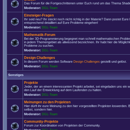
Das Forum für die Fortgeschrittenen unter Euch rund um das Thema Shade
Moderator:
DGL-Team
Einsteiger-Fragen
Ihr seid neu? Ihr steckt noch nicht richtig in der Materie? Dann postet Eure
entsprechend detailliert auf Eure Probleme eingehen!
Moderator:
DGL-Team
Mathematik-Forum
Bei der 3D-Programmierung begegnet man schnell mathematischen Problem
in jedem Themengebiet als allwissend bezeichnen. Ihr habt hier die Möglich
Probleme zu suchen.
Moderator:
DGL-Team
Design Challenges
In diesem Forum werden Software
Design Challenges
gestellt und gelöst.
Moderator:
DGL-Team
Sonstiges
Projekte
Jeder, der an einem interessanten Projekt arbeitet, sei eingeladen uns ein 
den Lauf der Entwicklung auf dem Laufenden zu halten.
Moderator:
DGL-Team
Meinungen zu den Projekten
Hier dürft ihr eure Meinung zu den hier vorgestellten Projekten loswerden. Bi
selbst, sondern hier.
Moderator:
DGL-Team
Community-Projekte
Forum zur Koordination von Projekten der Community.