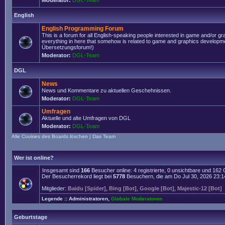
Moderator:
DGL-Team
English
English Programming Forum
This is a forum for all English-speaking people interested in game and/or g
everything in here that somehow is related to game and graphics developmen
Übersetzungsforum!)
Moderator:
DGL-Team
DGL
News
News und Kommentare zu aktuellen Geschehnissen.
Moderator:
DGL-Team
Umfragen
Aktuelle und alte Umfragen von DGL
Moderator:
DGL-Team
Alle Cookies des Boards löschen
|
Das Team
Wer ist online?
Insgesamt sind
166
Besucher online: 4 registrierte, 0 unsichtbare und 162
Der Besucherrekord liegt bei
5778
Besuchern, die am Do Jul 30, 2026 23:14 
Mitglieder:
Baidu [Spider]
,
Bing [Bot]
,
Google [Bot]
,
Majestic-12 [Bot]
Legende ::
Administratoren
,
Globale Moderatoren
Geburtstage