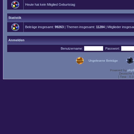
Heute hat kein Mitglied Geburtstag
Statistik
Beiträge insgesamt:
99263
| Themen insgesamt:
11284
| Mitglieder insges
Anmelden
Benutzername:
Passwort:
Ungelesene Beiträge
Powered by
php
Deutsche 
[ Time : 0.