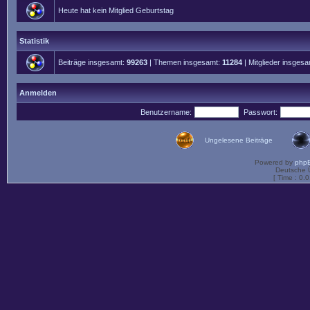
Heute hat kein Mitglied Geburtstag
Statistik
Beiträge insgesamt:
99263
| Themen insgesamt:
11284
| Mitglieder insges
Anmelden
Benutzername:
Passwort:
Ungelesene Beiträge
Powered by
php
Deutsche 
[ Time : 0.