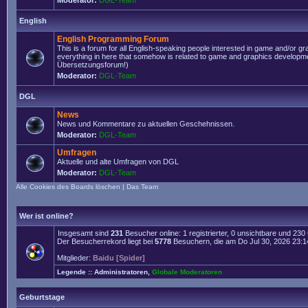
Moderator:
DGL-Team
English
English Programming Forum
This is a forum for all English-speaking people interested in game and/or g
everything in here that somehow is related to game and graphics developmen
Übersetzungsforum!)
Moderator:
DGL-Team
DGL
News
News und Kommentare zu aktuellen Geschehnissen.
Moderator:
DGL-Team
Umfragen
Aktuelle und alte Umfragen von DGL
Moderator:
DGL-Team
Alle Cookies des Boards löschen
|
Das Team
Wer ist online?
Insgesamt sind
231
Besucher online: 1 registrierter, 0 unsichtbare und 23
Der Besucherrekord liegt bei
5778
Besuchern, die am Do Jul 30, 2026 23:14 
Mitglieder:
Baidu [Spider]
Legende ::
Administratoren
,
Globale Moderatoren
Geburtstage