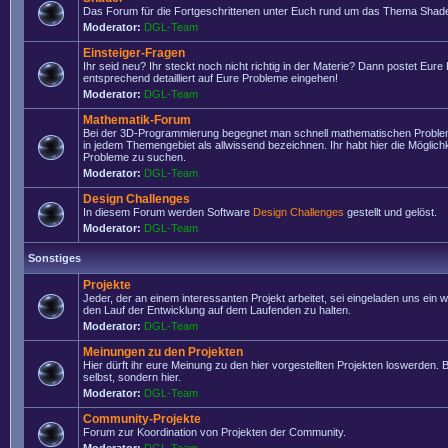
Das Forum für die Fortgeschrittenen unter Euch rund um das Thema Shade
Moderator:
DGL-Team
Einsteiger-Fragen
Ihr seid neu? Ihr steckt noch nicht richtig in der Materie? Dann postet Eure
entsprechend detailliert auf Eure Probleme eingehen!
Moderator:
DGL-Team
Mathematik-Forum
Bei der 3D-Programmierung begegnet man schnell mathematischen Problem
in jedem Themengebiet als allwissend bezeichnen. Ihr habt hier die Möglich
Probleme zu suchen.
Moderator:
DGL-Team
Design Challenges
In diesem Forum werden Software
Design Challenges
gestellt und gelöst.
Moderator:
DGL-Team
Sonstiges
Projekte
Jeder, der an einem interessanten Projekt arbeitet, sei eingeladen uns ein 
den Lauf der Entwicklung auf dem Laufenden zu halten.
Moderator:
DGL-Team
Meinungen zu den Projekten
Hier dürft ihr eure Meinung zu den hier vorgestellten Projekten loswerden. Bi
selbst, sondern hier.
Moderator:
DGL-Team
Community-Projekte
Forum zur Koordination von Projekten der Community.