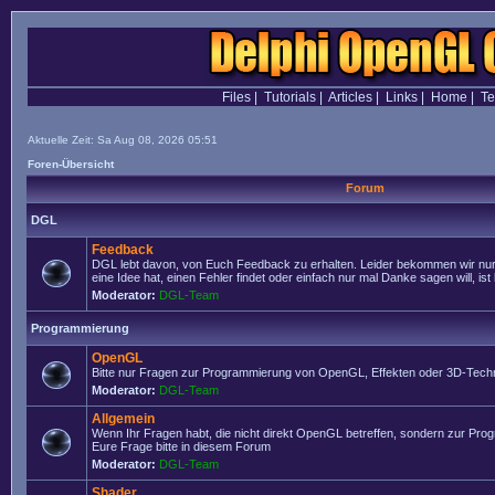
Files
|
Tutorials
|
Articles
|
Links
|
Home
|
T
Aktuelle Zeit: Sa Aug 08, 2026 05:51
Foren-Übersicht
Forum
DGL
Feedback
DGL lebt davon, von Euch Feedback zu erhalten. Leider bekommen wir nur
eine Idee hat, einen Fehler findet oder einfach nur mal Danke sagen will, ist 
Moderator:
DGL-Team
Programmierung
OpenGL
Bitte nur Fragen zur Programmierung von OpenGL, Effekten oder 3D-Techn
Moderator:
DGL-Team
Allgemein
Wenn Ihr Fragen habt, die nicht direkt OpenGL betreffen, sondern zur Prog
Eure Frage bitte in diesem Forum
Moderator:
DGL-Team
Shader