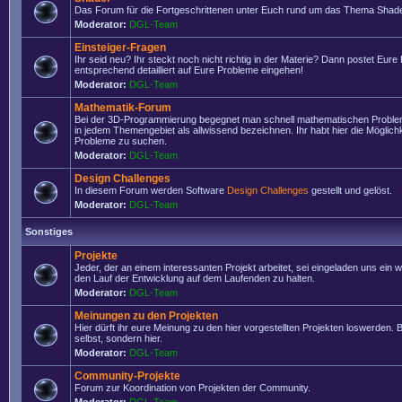
Das Forum für die Fortgeschrittenen unter Euch rund um das Thema Shade
Moderator:
DGL-Team
Einsteiger-Fragen
Ihr seid neu? Ihr steckt noch nicht richtig in der Materie? Dann postet Eure
entsprechend detailliert auf Eure Probleme eingehen!
Moderator:
DGL-Team
Mathematik-Forum
Bei der 3D-Programmierung begegnet man schnell mathematischen Problem
in jedem Themengebiet als allwissend bezeichnen. Ihr habt hier die Möglich
Probleme zu suchen.
Moderator:
DGL-Team
Design Challenges
In diesem Forum werden Software
Design Challenges
gestellt und gelöst.
Moderator:
DGL-Team
Sonstiges
Projekte
Jeder, der an einem interessanten Projekt arbeitet, sei eingeladen uns ein 
den Lauf der Entwicklung auf dem Laufenden zu halten.
Moderator:
DGL-Team
Meinungen zu den Projekten
Hier dürft ihr eure Meinung zu den hier vorgestellten Projekten loswerden. Bi
selbst, sondern hier.
Moderator:
DGL-Team
Community-Projekte
Forum zur Koordination von Projekten der Community.