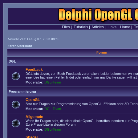
Files
|
Tutorials
|
Articles
|
Links
|
Home
|
T
Aktuelle Zeit: Fr Aug 07, 2026 08:50
Foren-Übersicht
Forum
DGL
Feedback
DGL lebt davon, von Euch Feedback zu erhalten. Leider bekommen wir nur
eine Idee hat, einen Fehler findet oder einfach nur mal Danke sagen will, ist 
Moderator:
DGL-Team
Programmierung
OpenGL
Bitte nur Fragen zur Programmierung von OpenGL, Effekten oder 3D-Techn
Moderator:
DGL-Team
Allgemein
Wenn Ihr Fragen habt, die nicht direkt OpenGL betreffen, sondern zur Prog
Eure Frage bitte in diesem Forum
Moderator:
DGL-Team
Shader