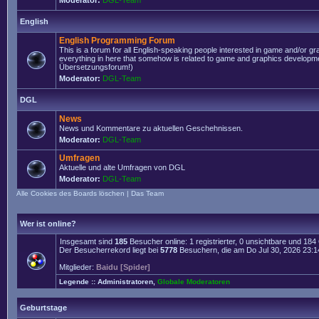
Moderator:
DGL-Team
English
English Programming Forum
This is a forum for all English-speaking people interested in game and/or g
everything in here that somehow is related to game and graphics developmen
Übersetzungsforum!)
Moderator:
DGL-Team
DGL
News
News und Kommentare zu aktuellen Geschehnissen.
Moderator:
DGL-Team
Umfragen
Aktuelle und alte Umfragen von DGL
Moderator:
DGL-Team
Alle Cookies des Boards löschen
|
Das Team
Wer ist online?
Insgesamt sind
185
Besucher online: 1 registrierter, 0 unsichtbare und 18
Der Besucherrekord liegt bei
5778
Besuchern, die am Do Jul 30, 2026 23:14 
Mitglieder:
Baidu [Spider]
Legende ::
Administratoren
,
Globale Moderatoren
Geburtstage