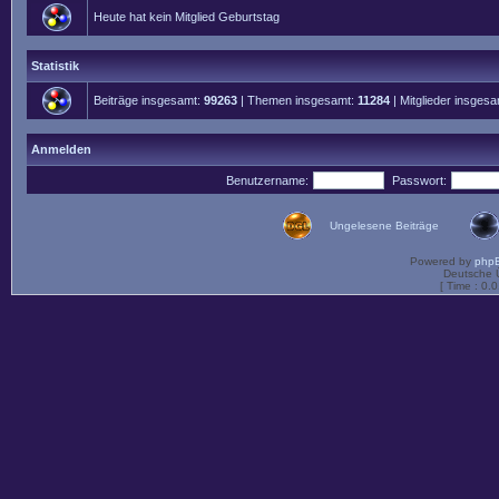
Heute hat kein Mitglied Geburtstag
Statistik
Beiträge insgesamt:
99263
| Themen insgesamt:
11284
| Mitglieder insges
Anmelden
Benutzername:
Passwort:
Ungelesene Beiträge
Powered by
php
Deutsche 
[ Time : 0.